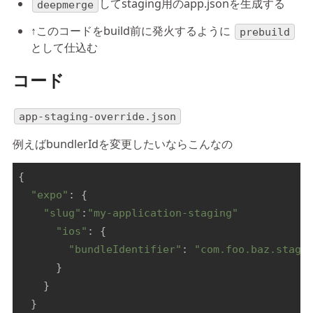
してstaging用のapp.jsonを生成する
deepmerge
↑このコードをbuild前に発火するように
prebuild
として仕込む
コード
app-staging-override.json
例えばbundlerIdを変更したいならこんなの
{

"expo"
: {

"slug"
:
"my-application-staging"
"ios"
: {

"bundleIdentifier"
: 
"com.foo.baz.stagi
      }

    }

  }
