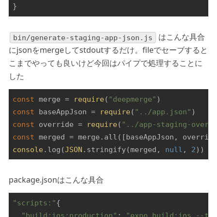
}
はこんな具合
bin/generate-staging-app-json.js
にjsonをmergeしてstdoutするだけ。fileでセーブすると
こまでやっても良いけど今回はパイプで処理することに
した
const
 merge = 
require
(
"deepmerge"
const
 baseAppJson = 
require
(
"../app.json"
const
 override = 
require
(
"../app-staging-overr
const
console
.log(
JSON
.stringify(merged, 
null
, 
2
))
package.jsonはこんな具合
"scripts:"
{

"build:ios:production"
: 
"expo build:ios --ty