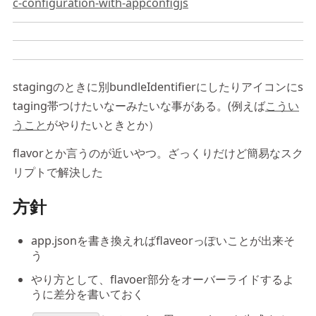
c-configuration-with-appconfigjs
stagingのときに別bundleIdentifierにしたりアイコンにs
taging帯つけたいなーみたいな事がある。(例えば
こうい
うこと
がやりたいときとか）
flavorとか言うのが近いやつ。ざっくりだけど簡易なスク
リプトで解決した
方針
app.jsonを書き換えればflaveorっぽいことが出来そ
う
やり方として、flavoer部分をオーバーライドするよ
うに差分を書いておく