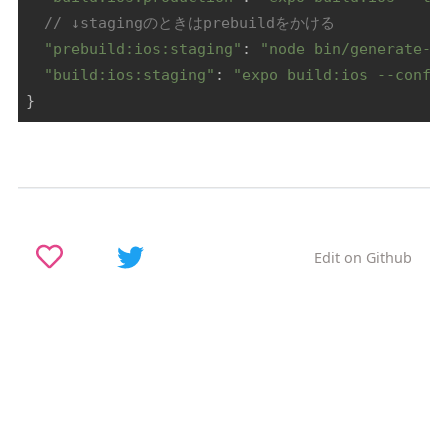
// ↓stagingのときはprebuildをかける
"prebuild:ios:staging"
: 
"node bin/generate-s
"build:ios:staging"
: 
"expo build:ios --confi
}
Edit on Github