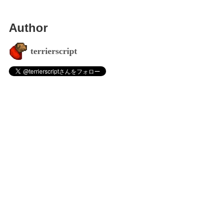
Author
terrierscript
Links
GitHub
Twitter
note
Scrapbox
dev.to
notion