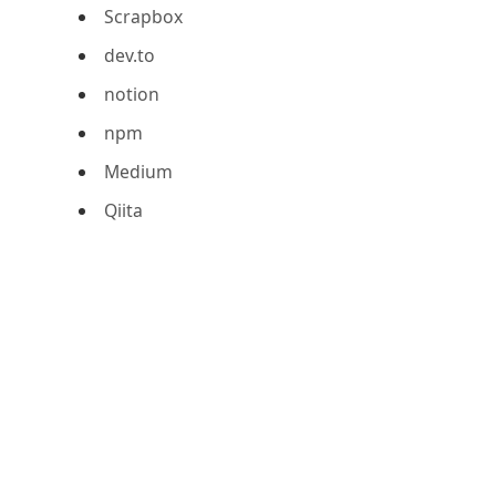
Scrapbox
dev.to
notion
npm
Medium
Qiita