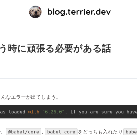
blog.terrier.dev
st使う時に頑張る必要がある話
と、こんなエラーが出てしまう。
was loaded 
with
"6.26.0"
. If you are sure you have
で、
,
をどっちも入れたり
@babel/core
babel-core
babe