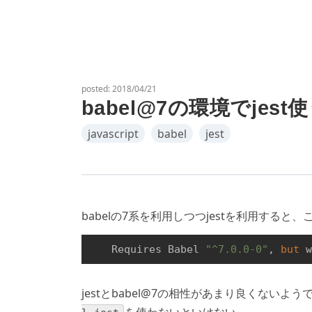
posted:
2018/04/21
babel@7の環境でje
javascript
babel
jest
babelの7系を利用しつつjestを利用する
    Requires Babel 
"^7.0.0-0"
, 
but
 
jestとbabel@7の相性があまり良くないよう
を使わないといけない