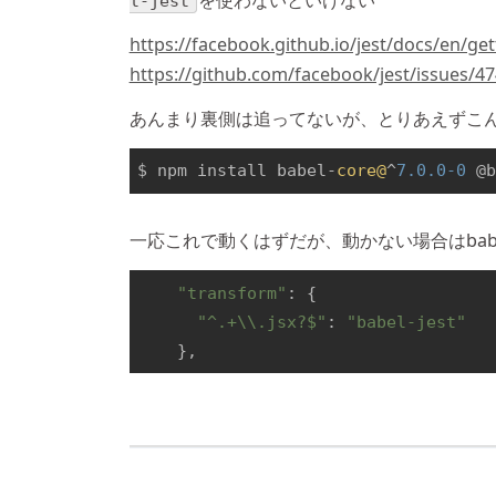
l-jest
https://facebook.github.io/jest/docs/en/ge
https://github.com/facebook/jest/issues/4
あんまり裏側は追ってないが、とりあえずこ
$ npm install babel-
core@
^
7.0
.0
-0
 @
一応これで動くはずだが、動かない場合はbabe
"transform"
: {

"^.+\\.jsx?$"
: 
"babel-jest"
    },