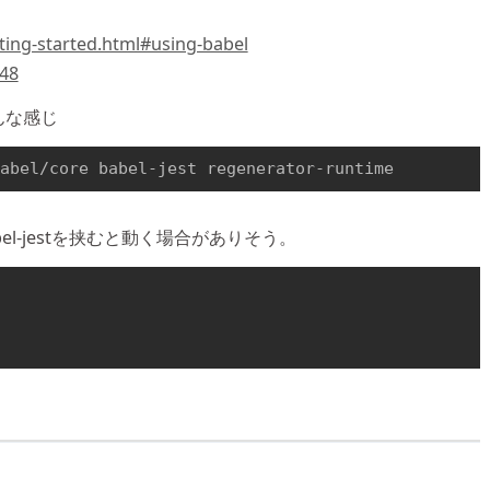
tting-started.html#using-babel
748
んな感じ
babel/core babel-jest regenerator-runtime
l-jestを挟むと動く場合がありそう。