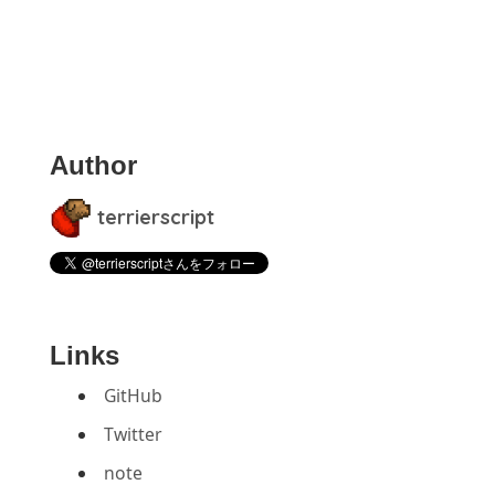
Author
terrierscript
Links
GitHub
 a compatible 
version
of
 @babel/core, 
it
is
 likely
Twitter
note