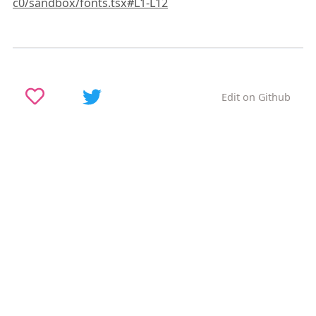
c0/sandbox/fonts.tsx#L1-L12
Edit on Github