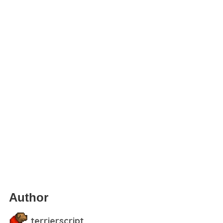
Author
terrierscript