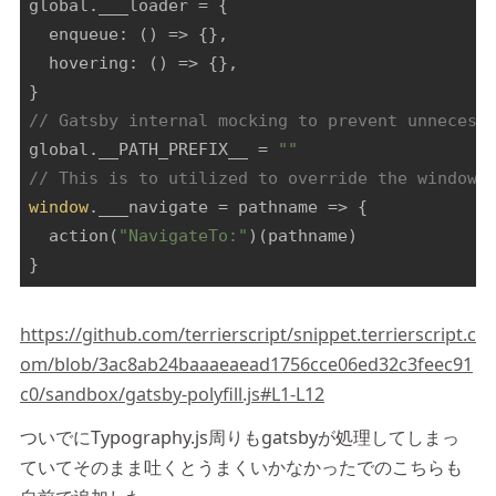
global.___loader = {

enqueue
: 
()
 =>
 {},

hovering
: 
()
 =>
 {},

// Gatsby internal mocking to prevent unnecess
global.__PATH_PREFIX__ = 
""
// This is to utilized to override the window.
window
.___navigate = 
pathname
 =>
 {

  action(
"NavigateTo:"
)(pathname)

}
https://github.com/terrierscript/snippet.terrierscript.c
om/blob/3ac8ab24baaaeaead1756cce06ed32c3feec91
c0/sandbox/gatsby-polyfill.js#L1-L12
ついでにTypography.js周りもgatsbyが処理してしまっ
ていてそのまま吐くとうまくいかなかったでのこちらも