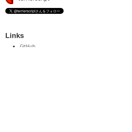
Links
GitHub
Twitter
note
Scrapbox
dev.to
notion
npm
Medium
Qiita