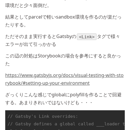
環境だと少々面倒だ。
結果としてparcelで軽いsandbox環境を作るのが楽だっ
たりする。
ただそのまま実行するとGatsbyの
タグで様々
<Link>
エラーが出て引っかかる
この辺の対処はStorybookの場合を参考にすると良かっ
た
https://www.gatsbyjs.org/docs/visual-testing-with-sto
rybook/#setting-up-your-environment
ざっくりこんな感じでglobalにpolyfillを作ることで回避
する。あまりきれいではないけども・・・
// Gatsby's Link overrides:
// Gatsby defines a global called ___loader to