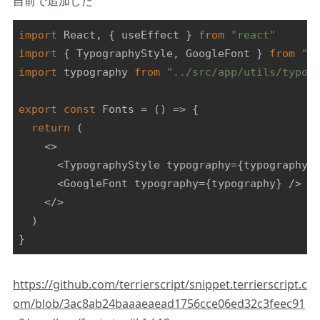
自前で追加した
import
 React, { useEffect } 
from
"react"
import
 { TypographyStyle, GoogleFont } 
from
"r
import
 typography 
from
"../src/app/utils/typog
export
const
 Fonts = 
()
 =>
 {

return
 (

<>
<TypographyStyle typography={typography} 
      <GoogleFont typography={typography} />

    </>

  )

}
https://github.com/terrierscript/snippet.terrierscript.c
om/blob/3ac8ab24baaaeaead1756cce06ed32c3feec91